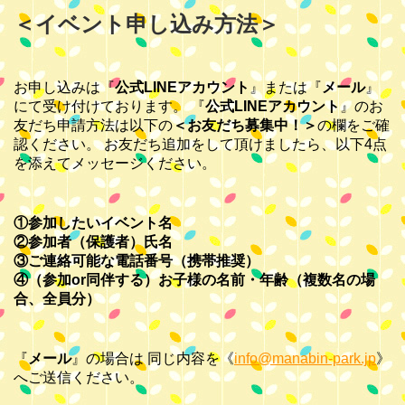
＜イベント申し込み方法＞
お申し込みは『
公式LINEアカウント
』または『
メール
』
にて受け付けております。 『
公式LINEアカウント
』のお
友だち申請方法は以下の
＜お友だち募集中！＞
の欄をご確
認ください。 お友だち追加をして頂けましたら、以下4点
を添えてメッセージください。
①参加したいイベント名
②参加者（保護者）氏名
③ご連絡可能な電話番号（携帯推奨）
④（参加or同伴する）お子様の名前・年齢（複数名の場
合、全員分）
『
メール
』の場合は
同じ内容を《
info@manabin-park.jp
》
へご送信ください。