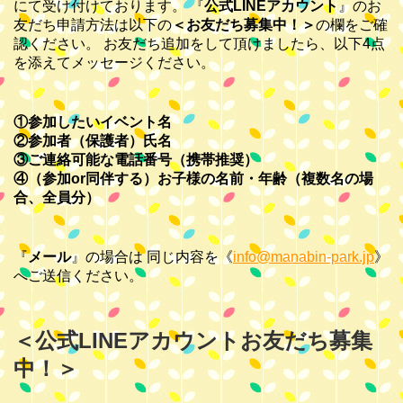
にて受け付けております。 『
公式LINEアカウント
』のお
友だち申請方法は以下の
＜お友だち募集中！＞
の欄をご確
認ください。 お友だち追加をして頂けましたら、以下4点
を添えてメッセージください。
①参加したいイベント名
②参加者（保護者）氏名
③ご連絡可能な電話番号（携帯推奨）
④（参加or同伴する）お子様の名前・年齢（複数名の場
合、全員分）
『
メール
』の場合は
同じ内容を《
info@manabin-park.jp
》
へご送信ください。
＜公式LINEアカウントお友だち募集
中！＞